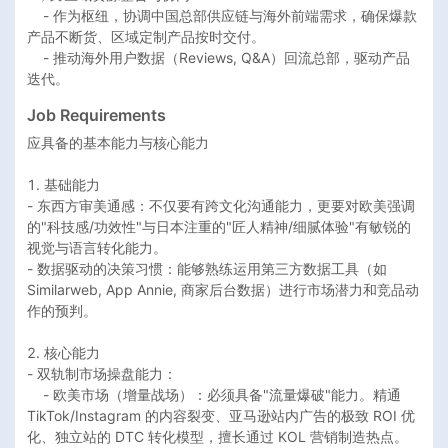
    - 作为枢纽，协调中国总部供应链与海外前端需求，确保爆款
产品不断货、区域定制产品按时交付。

    - 推动海外用户数据（Reviews, Q&A）回流总部，驱动产品
Job Requirements
应具备的基本能力与核心能力

1. 基础能力

- 东西方审美通感：不仅要有跨文化沟通能力，更要对欧美强调
的"科技感/功效性"与日本注重的"匠人精神/细腻体验"有敏锐的
视觉与语言转化能力。

- 数据驱动的决策习惯：能够熟练运用第三方数据工具（如 
Similarweb, App Annie, 商家后台数据）进行市场潜力和竞品动
作的预判。

2. 核心能力

- 双轨制市场操盘能力：

    - 欧美市场（增量战场）：必须具备"流量爆破"能力。精通 
TikTok/Instagram 的内容裂变、亚马逊站内广告的极致 ROI 优
化、独立站的 DTC 转化模型，擅长通过 KOL 营销制造热点。
