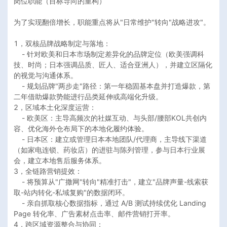
岗位职能（目标导向的重构）

为了实现翻倍增长，职能重点将从"日常维护"转向"战略进攻"。

1，双核品牌战略制定与落地：

    - 针对欧美和日本市场制定差异化的品牌定位（欧美强调科
技、时尚；日本强调品质、匠人、适合亚洲人），并建立区隔化
的视觉与沟通体系。

    - 规划品牌"两步走"路径：第一年稳固基本盘并打造爆款，第
二年借助爆款势能进行品类延伸或高端化升级。

2，区域本土化深度运营：

    - 欧美区：主导高频次的社媒互动、与头部/腰部KOL共创内
容、优化海外仓布局下的本地化履约体验。

    - 日本区：建立或管理日本本地团队/代理商，主导线下渠道
（如家电连锁、药妆店）的进驻与陈列管理，参与日本行业展
会，建立本地售后服务体系。

3，全链路营销提效：

    - 将预算从"广撒网"转向"精准打击"，建立"品牌声量-线索获
取-站内转化-私域复购"的数据闭环。

    - 亲自抓取核心数据指标，通过 A/B 测试持续优化 Landing 
Page 转化率、广告素材点击率、邮件营销打开率。

4，跨区域资源整合与协同：
