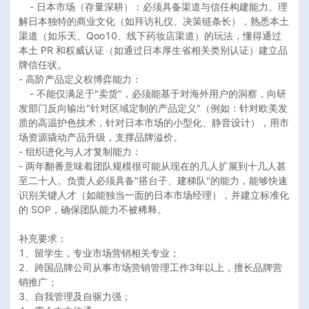
    - 日本市场（存量深耕）：必须具备渠道与信任构建能力。理
解日本独特的商业文化（如拜访礼仪、决策链条长），熟悉本土
渠道（如乐天、Qoo10、线下药妆店渠道）的玩法，懂得通过
本土 PR 和权威认证（如通过日本厚生省相关类别认证）建立品
牌信任状。

- 高阶产品定义权博弈能力：

    - 不能仅满足于"卖货"，必须能基于对海外用户的洞察，向研
发部门反向输出"针对区域定制的产品定义"（例如：针对欧美发
质的高温护色技术，针对日本市场的小型化、静音设计），用市
场资源撬动产品升级，支撑品牌溢价。

- 组织进化与人才复制能力：

- 两年翻番意味着团队规模很可能从现在的几人扩展到十几人甚
至二十人。负责人必须具备"搭台子、建梯队"的能力，能够快速
识别关键人才（如能独当一面的日本市场经理），并建立标准化
的 SOP，确保团队能力不被稀释。

补充要求：

1、留学生，专业市场营销相关专业；

2、跨国品牌公司从事市场营销管理工作3年以上，擅长品牌营
销推广；

3、自我管理及自驱力强；
