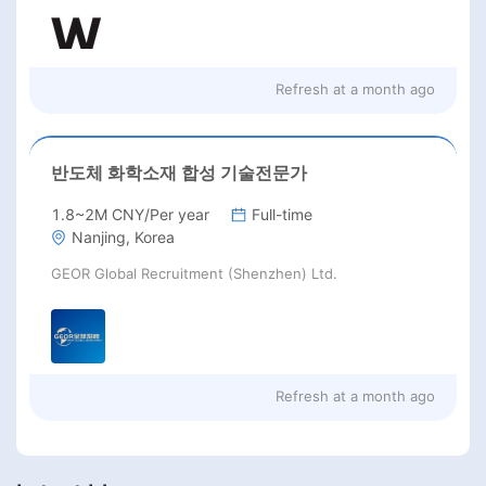
Refresh at
a month ago
반도체 화학소재 합성 기술전문가
1.8~2M CNY/Per year
Full-time
Nanjing, Korea
GEOR Global Recruitment (Shenzhen) Ltd.
Refresh at
a month ago