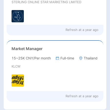
STERLING ONLINE STAR MARKETING LIMITED
Refresh at
a year ago
Market Manager
15~25K CNY/Per month
Full-time
Thailand
KLCW
Refresh at
a year ago