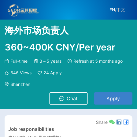
EN
/
中文
海外市场负责人
360~400K CNY/Per year
Full-time
3～5 years
Refresh at
5 months ago
546
Views
24
Apply
Shenzhen
Chat
Apply
Share
Job responsibilities