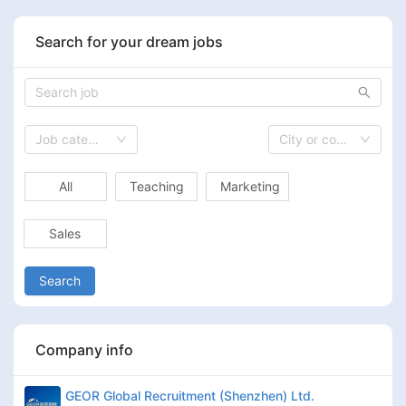
Search for your dream jobs
Job category
City or country
All
Teaching
Marketing
Sales
Search
Company info
GEOR Global Recruitment (Shenzhen) Ltd.