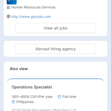
Human Resources Services
http://www.georjob.com
View all jobs
Abroad hiring agency
Also view
Operations Specialist
360~480K CNY/Per year
Full-time
Philippines
GEOR Global Recruitment (Shenzhen) Ltd.